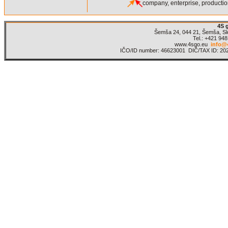
company, enterprise, production
4S g
Šemša 24, 044 21, Šemša, S
Tel.: +421 94
www.4sgo.eu
info@
IČO/ID number: 46623001 DIČ/TAX ID: 20