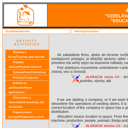
4
"VZDELÁV
"EDUCA
Úvod/Introduction
Aktivity/Activities
A K T I V I T Y
A C T I V I T I E S
Školenia a
Ak zakladáme firmu, alebo ak chceme rozšír
kurzy/Training and courses
existujúcich predajní, je dôležitý správny výbe
priestore má veľký vplyv na dopravné náklady, na 
Projekty-
výskum/Projects-research
Pod alokáciou rozumieme umiestnenie v priesto
zvierat, vecí a činností.
Vydavateľstvo/Publishing
- pr
ALOKACIA verzia 2.0
Počítače/Computers
podniku, výroby, atd.
Softvérové
aplikácie/Software
applications
Účtovníctvo a
If we are starting a company, or if we want 
ekonomika/Accounting and
streamline the operations of existing stores, it 
economics
correct location of the company in space has a gre
distribution.
Organizovanie
Allocation means location in space. From the 
podujatí/Organizing events
machine, production, people, animals, things and a
- a 
ALOKACIA version 2.0