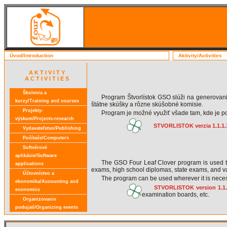
Úvod/Introduction
Aktivity/Activities
A K T I V I T Y
A C T I V I T I E S
Školenia a
Program Štvorlístok GSO slúži na generovani
kurzy/Training and courses
štátne skúšky a rôzne skúšobné komisie.
Projekty-
Program je možné využiť všade tam, kde je po
výskum/Projects-research
STVORLISTOK verzia 1.1.1
Vydavateľstvo/Publishing
Počítače/Computers
Softvérové
aplikácie/Software
The GSO Four Leaf Clover program is used to 
applications
exams, high school diplomas, state exams, and v
Účtovníctvo a
The program can be used wherever it is neces
ekonomika/Accounting and
STVORLISTOK version 1.1
economics
examination boards, etc.
Organizovanie
podujatí/Organizing events