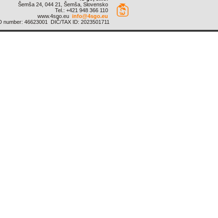
Šemša 24, 044 21, Šemša, Slovensko
Tel.: +421 948 366 110
www.4sgo.eu
info@4sgo.eu
D number: 46623001 DIČ/TAX ID: 2023501711