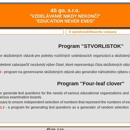
4S go, s.r.o.
"VZDELÁVANIE NIKDY NEKONČÍ"
"EDUCATION NEVER ENDS"
O spoločnosti/About the company
Program "STVORLISTOK"
e skúšobných otázok pre potreby rozličných vzdelávacích organizácií a skúšobnýc
trebné zabezpečiť nezávislý výber čísiel, ktoré reprezentujú čísla skúšobných ot
- program na generovanie skúšobných otázok ako generátor náhodného výberu otáz
.3
Program "Four-leaf clover"
generate test questions for the needs of various educational organizations and e
arious examination boards.
sary to ensure independent selection of numbers that represent the numbers of exam
- a program for generating test questions as a generator of random selection
.1.3
4S go, s.r.o.