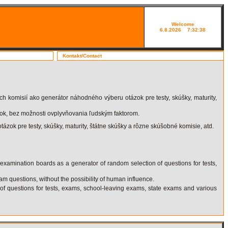
Welcome
6.8.2026 7:32:38
Kontakt/Contact
h komisií ako generátor náhodného výberu otázok pre testy, skúšky, maturity,
ázok, bez možnosti ovplyvňovania ľudským faktorom.
ok pre testy, skúšky, maturity, štátne skúšky a rôzne skúšobné komisie, atd.
xamination boards as a generator of random selection of questions for tests,
 questions, without the possibility of human influence.
 of questions for tests, exams, school-leaving exams, state exams and various